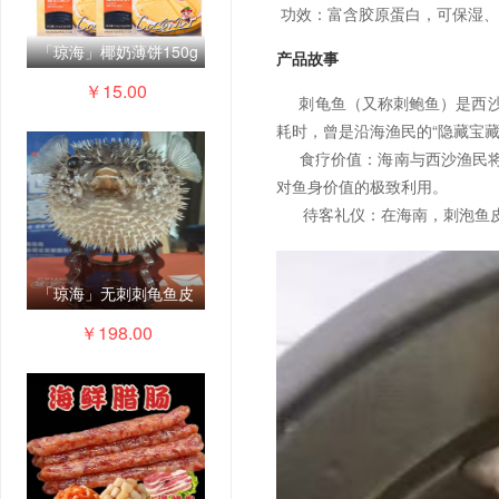
功效：富含胶原蛋白，可保湿、
「琼海」椰奶薄饼150g
产品故事
￥15.00
刺龟鱼（又称刺鲍鱼）是西沙
耗时，曾是沿海渔民的“隐藏宝藏
食疗价值：海南与西沙渔民将刺
对鱼身价值的极致利用。
待客礼仪：在海南，刺泡鱼皮汤
「琼海」无刺刺龟鱼皮
￥198.00