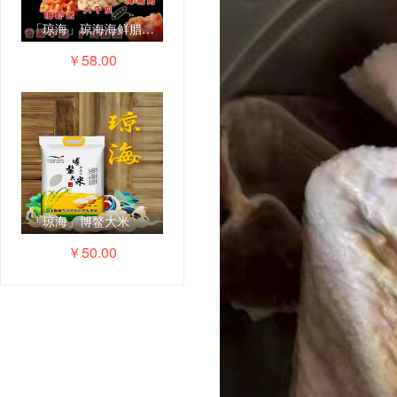
「琼海」琼海海鲜腊肠广式口味精选干贝虾米猪肉特色口味腊肠
￥58.00
「琼海」博鳌大米
￥50.00