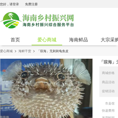
您好，请登录
免费注册
首页
爱心商城
海南鲜品
大宗采
>
>
爱心商城
海鲜干货
「琼海」无刺刺龟鱼皮
「琼海」
商城价格
商品活动
促销活动
市县馆
快递费用
发货时间